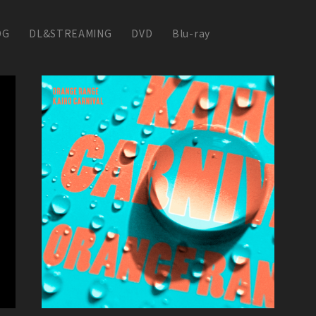
OG
DL&STREAMING
DVD
Blu-ray