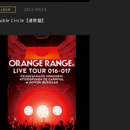
2022/09/14
ALBUM
uble Circle【通常盤】