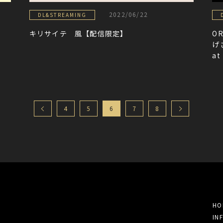
2022/06/22
DL&STREAMING
キリサイテ 風【配信限定】
OR
げ
a
4
5
6
7
8
HO
IN