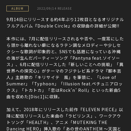
ALBUM
2022/09/14 RELEASE
9月14日にリリースする約4年ぶり12枚目となるオリジナル
フルアルバム『Double Circle』の収録曲の詳細が公開!!
本作には、7月に配信リリースされるや否や、一度耳にした
ら頭から離れない癖になるラテン調なメロディーや少しセ
クシーな歌詞が印象的と、SNSでも話題になっている沖縄
の海が生んだパーティーソング「Pantyna feat.ソイソー
ス」、6月に配信リリースした「新しいことへの挑戦」「異
世界への探究心」がテーマのフジテレビ系ドラマ『脚本芸
人』主題歌の「キリサイテ 風」を筆頭に、「Love of
Summer」「Typhoon」「Illusion feat.ペチュニアロッ
クス」「トカトカ」「恋はRock’n’ Roll」といった新曲5
曲を収めた[Disc1]に収録。
加えて、2018年にリリースした前作『ELEVEN PIECE』以
降に配信リリースした楽曲の「ラビリンス」、ワークアウ
トソング「HEALTH」、アニメ「MUTEKING THE
Dancing HERO」挿入歌の「あの世のANTHEM ～天国と