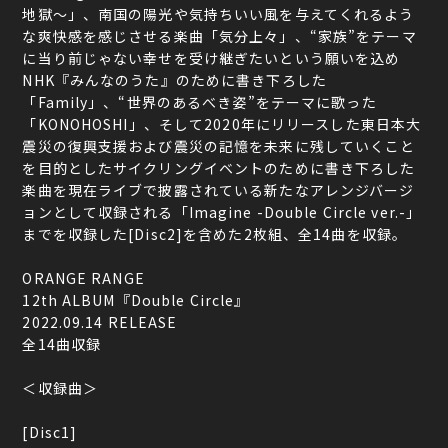
地獄～」、南国の陽光や気持ちいい風を与えてくれるよう
な爽快感を感じさせる楽曲「気分上々」、“家族”をテーマ
に当り前じゃない幸せを受け継ぎたいという願いを込め
NHK『みんなのうた』のために書き下ろした
「Family」、“世界のあるべき姿”をテーマに歌った
「KONOHOSHI」、そして2020年にリリースした東日本大
震災の復興支援および震災の記憶を未来に残していくこと
を目的としたサイクリングイベントのために書き下ろした
楽曲を現在ライブで披露されている新たなアレンジバージ
ョンとして収録される「Imagine -Double Circle ver.-」
までを収録した[Disc2]を含めた2枚組、全14曲を収録。
ORANGE RANGE
12th ALBUM『Double Circle』
2022.09.14 RELEASE
全14曲収録
＜収録曲＞
[Disc1]