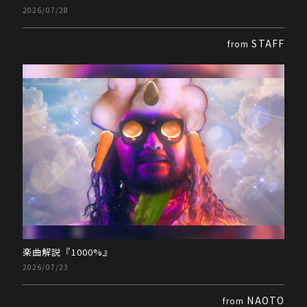
2026/07/28
STAFF
from
楽曲解説『1000%』
2026/07/23
NAOTO
from