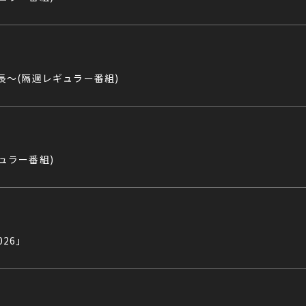
番長〜(隔週レギュラー番組)
ギュラー番組)
026」