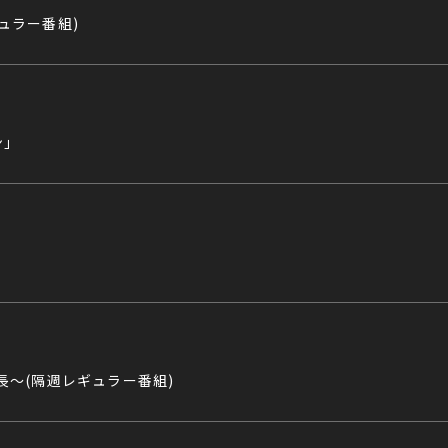
ギュラー番組)
ン」
番長〜(隔週レギュラー番組)