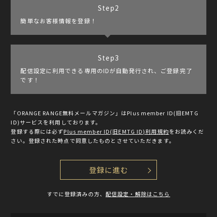
Step
2
簡単なお客様情報を登録！
Step
3
配信設定に利用できる専用のIDが自動発行され、ご登録完了
です！
「ORANGE RANGE無料メールマガジン」はPlus member ID(旧EMTG
ID)サービスを利用しております。
登録する際には必ず
Plus member ID(旧EMTG ID)利用規約
をお読みくだ
さい。登録された時点で同意したものとさせていただきます。
登録に進む
すでに登録済みの方、
配信設定・解除はこちら