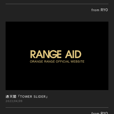
RYO
from
通天閣「TOWER SLIDER」
2023/04/09
RYO
from