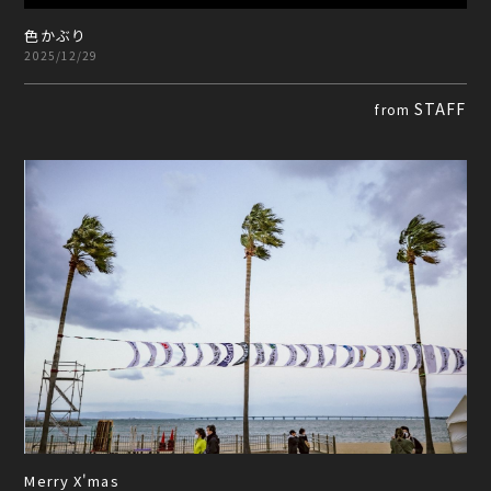
色かぶり
2025/12/29
STAFF
from
Merry X'mas