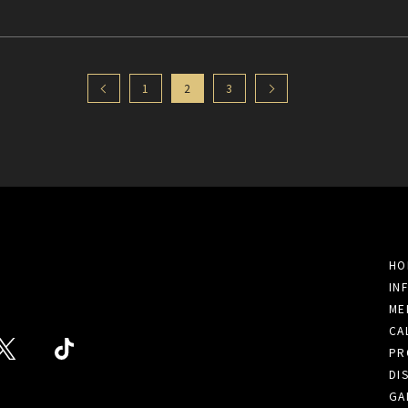
1
2
3
HO
IN
ME
CA
PR
DI
GA