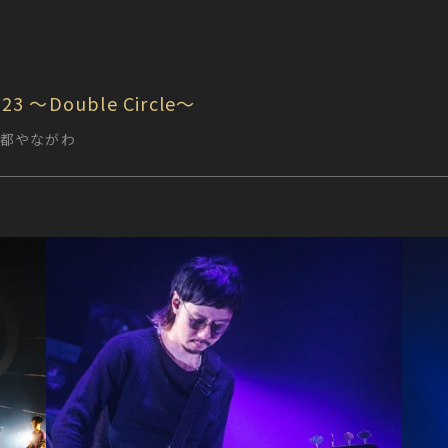
23 〜Double Circle〜
 水都やながわ