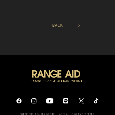
BACK
COPYRIGHT © SUPER ((ECHO)) LABEL ALL RIGHTS RESERVED.