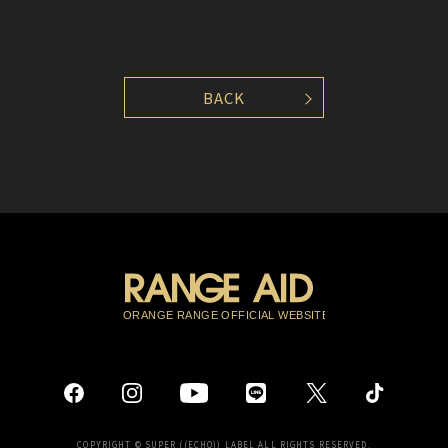
BACK
COPYRIGHT © SUPER ((ECHO)) LABEL ALL RIGHTS RESERVED.