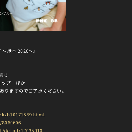
RY 〜縁本 2026〜』
無線綴じ
ョップ ほか
ありますのでご了承ください。
ook/b10171589.html
m/8060606
t/detail/17035910