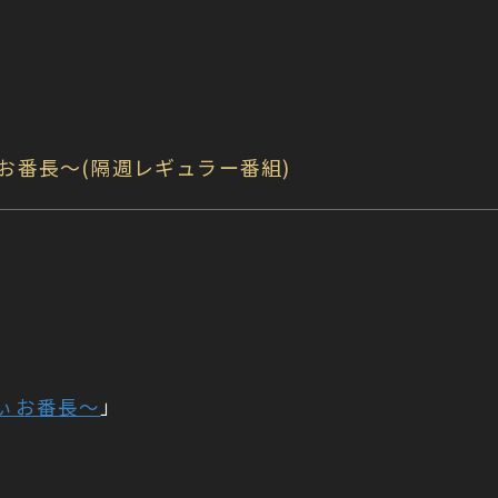
でぃお番長〜(隔週レギュラー番組)
でぃお番長〜
」