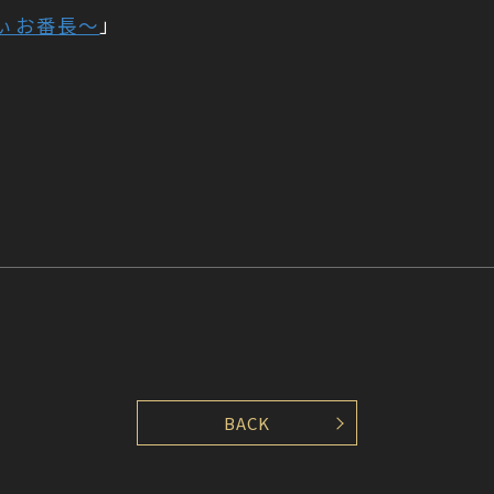
でぃお番長〜
」
BACK