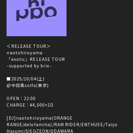
＜RELEASE TOUR＞
naotohiroyama
「exotic」RELEASE TOUR
-supported by brix-
■2025/10/04(土)
@中目黒solfa(東京)
OPEN：22:00
CHARGE：¥4,000+1D
[DJ]naotohiroyama(ORANGE
RANGE/delofamilia)/RAM RIDER/ENTHUSE/Taiyo
Hasumi/SIEGZEON/ODAWARA