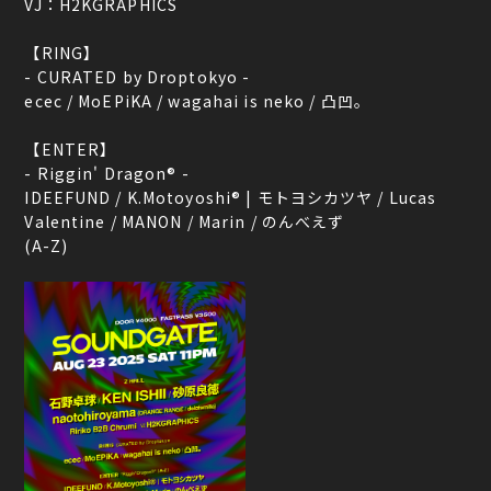
VJ：H2KGRAPHICS
【RING】
- CURATED by Droptokyo -
ecec / MoEPiKA / wagahai is neko / 凸凹。
【ENTER】
- Riggin' Dragon® -
IDEEFUND / K.Motoyoshi® | モトヨシカツヤ / Lucas
Valentine / MANON / Marin / のんべえず
(A-Z)