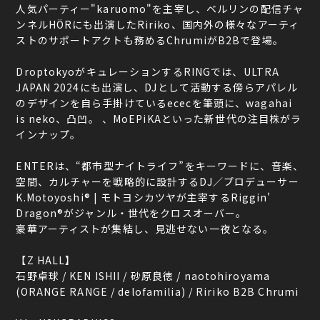
人気パーティー"karuomo"を主宰し、ベルリンの配信チャ
ンネルHÖRにも出演したRiriko、国内外の様々なアーティ
ストのサポートアクトも務めるChrumiがB2Bで登場。
DroptokyoがキュレーションするRINGでは、ULTRA
JAPAN 2024にも出演し、DJとして活動する傍らアパレル
のデザインを自ら手掛けているececを筆頭に、wagahai
is neko、凸凹。 、MoEPiKAといった新世代の注目株がラ
インナップ。
ENTERは、“都市型ナイトライフ”をキーワードに、音楽、
空間、カルチャーを戦略的に設計するDJ／プロデューサー
K.Motoyoshi® | モトヨシカツヤが主宰するRiggin'
Dragon®がジャンル・世代をクロスオーバー。
豪華アーティストが集結し、見逃せない一夜となる。
【Z HALL】
石野卓球 / KEN ISHII / 砂原良徳 / naotohiroyama
(ORANGE RANGE / delofamilia) / Ririko B2B Chrumi