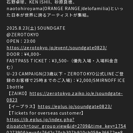
石野卓球、KEN ISHII、砂原良徳、
naotohiroyama(ORANGE RANGE/delofamilia)といっ
た日本が世界に誇るアーティストが集結。
2025.8.23(土) SOUNDGATE
@ZEROTOKYO
OPEN：23:00
https://zerotokyo.jp/event/soundgate0823/
‎
DOOR：¥4,000-
FASTPASS TICKET：¥3,500-（優先入場・入場料金含
む）
U-23 CAMPAIGN(23歳以下・ZEROTOKYO公式LINEご登
録のお客様で25時までのご入場)：¥2,000/SMIRNOFF ICE
1bottle
【ZAIKO】
https://zerotokyo.zaiko.io/e/soundgate-
0823
【イープラス】
https://eplus.jp/soundgate0823/
【Tickets for overseas customer】
https://ib.eplus.jp/index.php?
dispatch=tour_group.view&id=2709&time_key=1754
027390&key=4c76d2c70cb307b910cb059e36672ee8