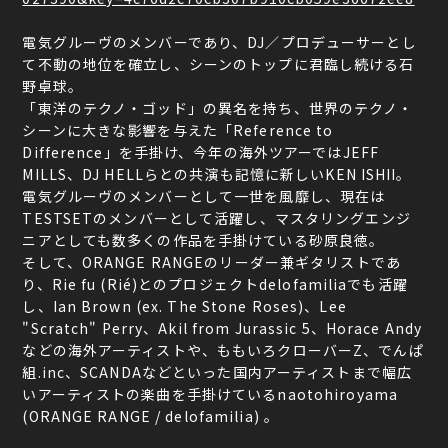
電気グルーヴのメンバーであり、DJ／プロデューサーとし
て不動の地位を確立し、シーンのトップに君臨し続ける石
野卓球。
「東洋のテクノ・ゴッド」の異名を持ち、世界のテクノ・
シーンに大きな影響を与えた「Reference to
Difference」を手掛け、今年の海外ツアーではJEFF
MILLS、DJ HELLらとの共演も記憶に新しいKEN ISHII。
電気グルーヴのメンバーとして一世を風靡し、現在は
TESTSETのメンバーとして活躍し、マスタリングエンジ
ニアとしても数多くの作品を手掛けている砂原良徳。
そして、ORANGE RANGEのリーダー兼ギタリストであ
り、Rie fu (Rié)とのプロジェクトdelofamiliaでも活躍
し、Ian Brown (ex. The Stone Roses)、Lee
"Scratch" Perry、Akil from Jurassic 5、Horace Andy
などの海外アーティストや、ももいろクローバーZ、でんぱ
組.inc、SCANDAなどといった国内アーティストまで幅広
いアーティストの楽曲を手掛けているnaotohiroyama
(ORANGE RANGE / delofamilia) 。