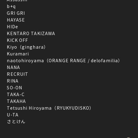
b+q
GRI GRI
HAYASE
HIDe
KENTARO TAKIZAWA
KICK OFF
Kiyo（ginghara）
Kuramari
naotohiroyama（ORANGE RANGE / delofamilia）
NANA
RECRUIT
RINA
SO-ON
TAKA-C
TAKAHA
Tetsushi Hiroyama（RYUKYUDISKO）
U-TA
さとけん