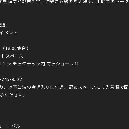
着順で整理券が配布予定。
沖縄にも縁のある場所、川崎でのトーク
記念
イベント
0（18:00集合）
ントスペース
4-1 ラ チッタデッラ内 マッジョーレ1F
5-9522
6:00より、以下公演の会場入り口付近、配布スペースにて先着順で
承ください）
らカーニバル