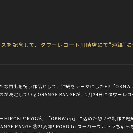
リリースを記念して、タワーレコード川崎店にて“沖縄
新たな門出を祝う作品として、沖縄をテーマにしたEP「OKNW.
が決定しているORANGE RANGEが、2月24日にタワーレ
バーHIROKIとRYOが、「OKNW.ep」に込めた想いや制作
GE RANGE ㊗︎21周年! ROAD to スーパーウルトラち