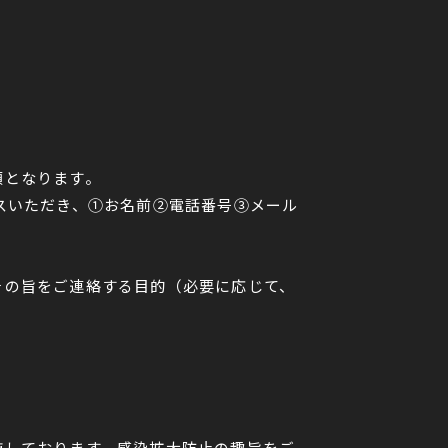
須となります。
スいただき、①お名前②電話番号③メール
その旨をご連絡する目的（必要に応じて、
施しております。感染拡大防止の趣旨をご