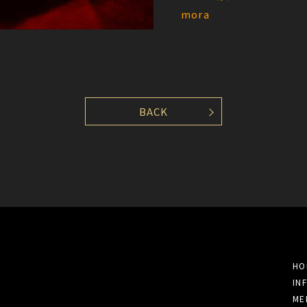
mora
BACK
HO
IN
ME