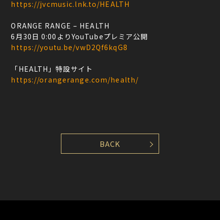
https://jvcmusic.lnk.to/HEALTH
ORANGE RANGE – HEALTH
6月30日 0:00よりYouTubeプレミア公開
https://youtu.be/vwD2Qf6kqG8
「HEALTH」特設サイト
https://orangerange.com/health/
BACK