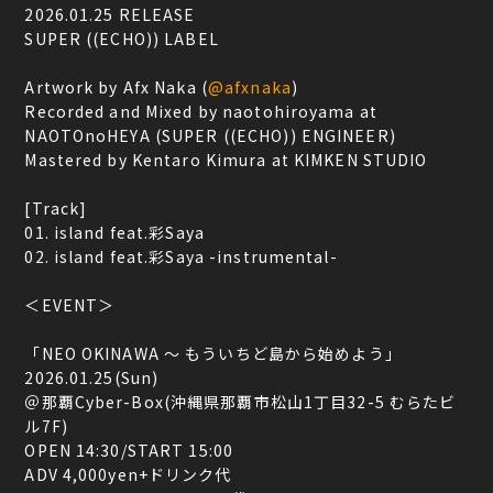
2026.01.25 RELEASE
SUPER ((ECHO)) LABEL
Artwork by Afx Naka (
@afxnaka
)
Recorded and Mixed by naotohiroyama at
NAOTOnoHEYA (SUPER ((ECHO)) ENGINEER)
Mastered by Kentaro Kimura at KIMKEN STUDIO
[Track]
01. island feat.彩Saya
02. island feat.彩Saya -instrumental-
＜EVENT＞
「NEO OKINAWA 〜 もういちど島から始めよう」
2026.01.25(Sun)
＠那覇Cyber-Box(沖縄県那覇市松山1丁目32-5 むらたビ
ル7F)
OPEN 14:30/START 15:00
ADV 4,000yen+ドリンク代